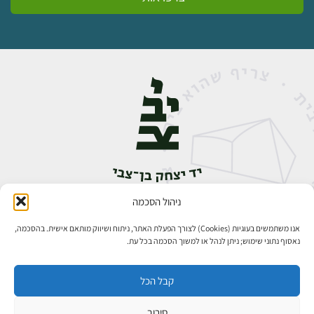
ניהול הסכמה
אבן גבירול 14, רחביה, ירושלים
טלפון:
02-5398888
אנו משתמשים בעוגיות (Cookies) לצורך הפעלת האתר, ניתוח ושיווק מותאם אישית. בהסכמה,
נאסוף נתוני שימוש; ניתן לנהל או למשוך הסכמה בכל עת.
קבל הכל
סירוב