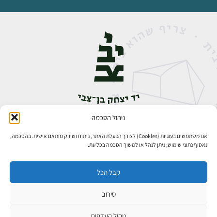
ניהול הסכמה
אבן גבירול 14, רחביה, ירושלים
טלפון:
02-5398888
אנו משתמשים בעוגיות (Cookies) לצורך הפעלת האתר, ניתוח ושיווק מותאם אישית. בהסכמה,
נאסוף נתוני שימוש; ניתן לנהל או למשוך הסכמה בכל עת.
קבל הכל
סירוב
כל הזכויות שמורות ליד יצחק בן־צבי ירושלים ©
פיתוח אתרים
ניהול העדפות