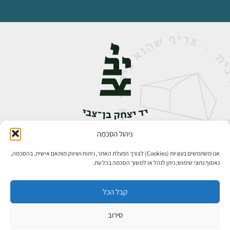
ניהול הסכמה
אבן גבירול 14, רחביה, ירושלים
טלפון:
02-5398888
אנו משתמשים בעוגיות (Cookies) לצורך הפעלת האתר, ניתוח ושיווק מותאם אישית. בהסכמה,
נאסוף נתוני שימוש; ניתן לנהל או למשוך הסכמה בכל עת.
קבל הכל
סירוב
כל הזכויות שמורות ליד יצחק בן־צבי ירושלים ©