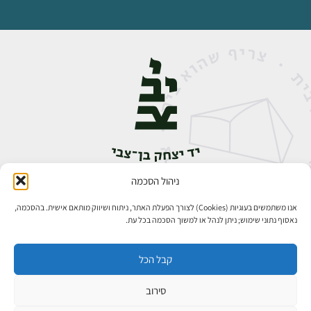
ניהול הסכמה
אבן גבירול 14, רחביה, ירושלים
טלפון:
02-5398888
אנו משתמשים בעוגיות (Cookies) לצורך הפעלת האתר, ניתוח ושיווק מותאם אישית. בהסכמה,
נאסוף נתוני שימוש; ניתן לנהל או למשוך הסכמה בכל עת.
קבל הכל
סירוב
כל הזכויות שמורות ליד יצחק בן־צבי ירושלים ©