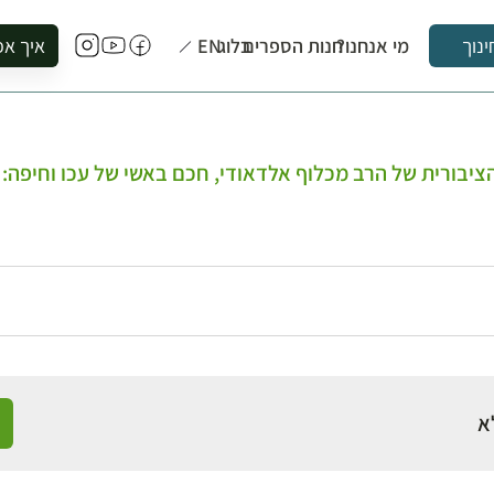
מי אנחנו?
חנות הספרים
בלוג
EN
איך אפ
ינוך
להזמין סי
להירשם ל
להירשם ל
ציבורית של הרב מכלוף אלדאודי, חכם באשי של עכו וחיפה:
לקנות ספ
לבקר בספ
לתאם ביק
א