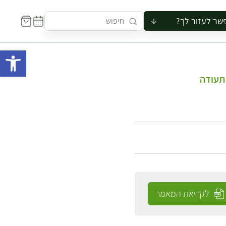
שר לעזור לך?
ור לקבוצה
פתח 
סיור
קורס
 תעודה
ר
רייה
ור בצריף
לקריאת המאמר