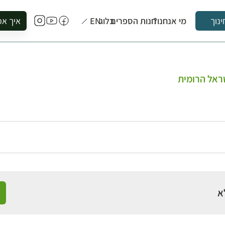
מי אנחנו?
חנות הספרים
בלוג
EN
איך אפ
ינוך
להזמין סי
להירשם ל
להירשם ל
ראל הרומית
לקנות ספ
לבקר בספ
לתאם ביק
א