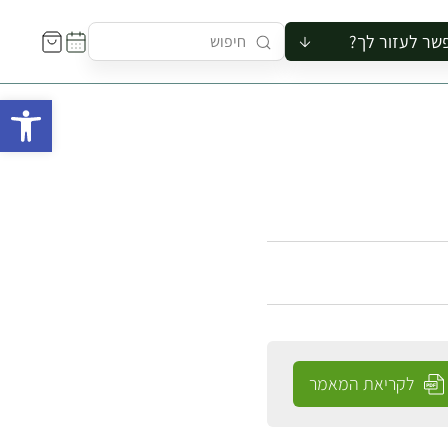
שר לעזור לך?
ור לקבוצה
פתח 
סיור
קורס
ר
רייה
ור בצריף
לקריאת המאמר