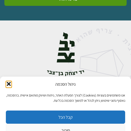
ניהול הסכמה
אבן גבירול 14, רחביה, ירושלים
טלפון:
02-5398888
אנו משתמשים בעוגיות (Cookies) לצורך הפעלת האתר, ניתוח ושיווק מותאם אישית. בהסכמה,
נאסוף נתוני שימוש; ניתן לנהל או למשוך הסכמה בכל עת.
קבל הכל
סירוב