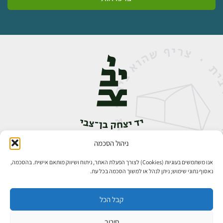
ניהול הסכמה
אבן גבירול 14, רחביה, ירושלים
טלפון:
02-5398888
אנו משתמשים בעוגיות (Cookies) לצורך הפעלת האתר, ניתוח ושיווק מותאם אישית. בהסכמה,
נאסוף נתוני שימוש; ניתן לנהל או למשוך הסכמה בכל עת.
קבל הכל
סירוב