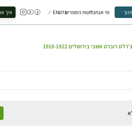
מי אנחנו?
חנות הספרים
בלוג
EN
איך אפ
ינוך
להזמין סי
להירשם ל
להירשם ל
ס רוברט אשבי בירושלים 1918-1922
לקנות ספ
לבקר בספ
לתאם ביק
א