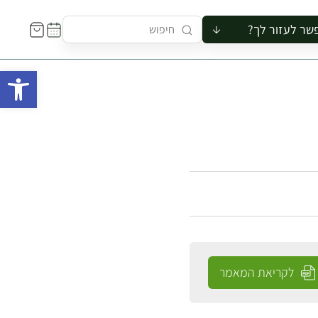
שר לעזור לך?
ור לקבוצה
פתח 
סיור
קורס
ר
רייה
ור בצריף
לקריאת המאמר