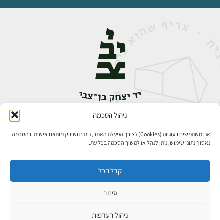
ניהול הסכמה
אבן גבירול 14, רחביה, ירושלים
טלפון:
02-5398888
אנו משתמשים בעוגיות (Cookies) לצורך הפעלת האתר, ניתוח ושיווק מותאם אישית. בהסכמה,
נאסוף נתוני שימוש; ניתן לנהל או למשוך הסכמה בכל עת.
קבל הכל
סירוב
כל הזכויות שמורות ליד יצחק בן־צבי ירושלים ©
פיתוח אתרים
ניהול העדפות