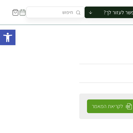
שר לעזור לך?
ור לקבוצה
פתח 
סיור
קורס
ר
רייה
ור בצריף
לקריאת המאמר