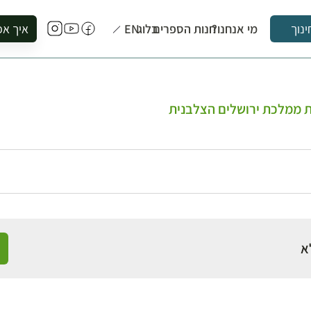
מי אנחנו?
חנות הספרים
בלוג
EN
איך אפ
ינוך
להזמין סי
להירשם ל
להירשם ל
ת ממלכת ירושלים הצלבנית
לקנות ספ
לבקר בספ
לתאם ביק
א