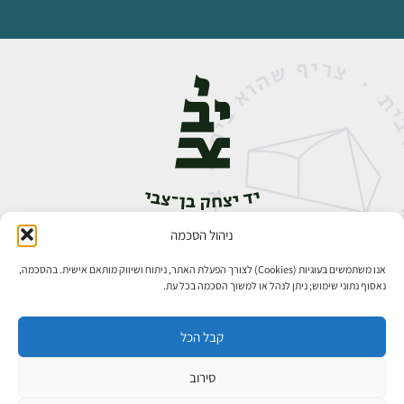
ניהול הסכמה
אבן גבירול 14, רחביה, ירושלים
טלפון:
02-5398888
אנו משתמשים בעוגיות (Cookies) לצורך הפעלת האתר, ניתוח ושיווק מותאם אישית. בהסכמה,
נאסוף נתוני שימוש; ניתן לנהל או למשוך הסכמה בכל עת.
קבל הכל
סירוב
כל הזכויות שמורות ליד יצחק בן־צבי ירושלים ©