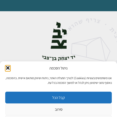
ניהול הסכמה
אבן גבירול 14, רחביה, ירושלים
טלפון:
02-5398888
אנו משתמשים בעוגיות (Cookies) לצורך הפעלת האתר, ניתוח ושיווק מותאם אישית. בהסכמה,
נאסוף נתוני שימוש; ניתן לנהל או למשוך הסכמה בכל עת.
קבל הכל
סירוב
כל הזכויות שמורות ליד יצחק בן־צבי ירושלים ©