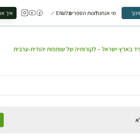
מי אנחנו?
חנות הספרים
בלוג
EN
איך אפ
ינוך
להזמין סי
להירשם ל
להירשם ל
עִיד בארץ-ישראל – לקורותיה של שותפות יהודית-ערבית
לקנות ספ
לבקר בספ
לתאם ביק
א