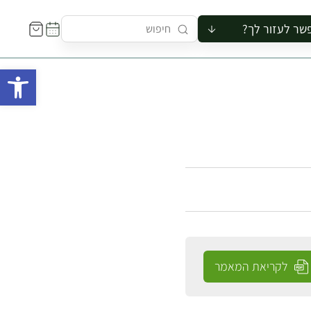
שר לעזור לך?
ור לקבוצה
פתח 
סיור
קורס
ר
רייה
ור בצריף
לקריאת המאמר