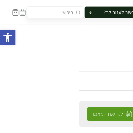
שר לעזור לך?
ור לקבוצה
פתח 
סיור
קורס
ר
רייה
ור בצריף
לקריאת המאמר