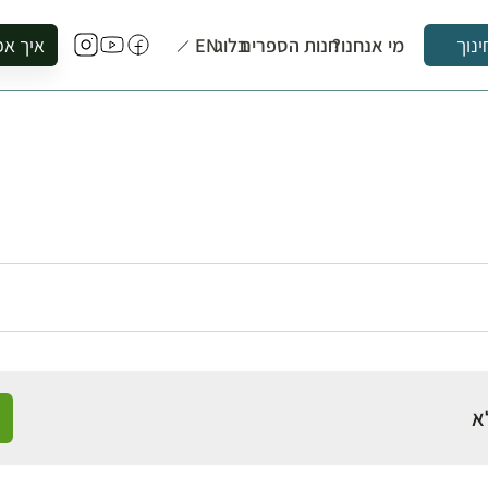
מי אנחנו?
חנות הספרים
בלוג
EN
איך אפ
ינוך
להזמין סי
להירשם ל
להירשם ל
לקנות ספ
לבקר בספ
לתאם ביק
א