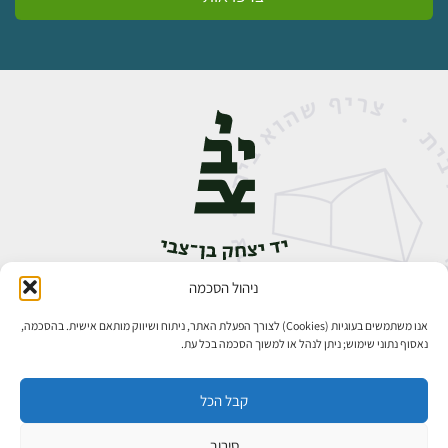
ניהול הסכמה
אבן גבירול 14, רחביה, ירושלים
טלפון:
02-5398888
אנו משתמשים בעוגיות (Cookies) לצורך הפעלת האתר, ניתוח ושיווק מותאם אישית. בהסכמה,
נאסוף נתוני שימוש; ניתן לנהל או למשוך הסכמה בכל עת.
קבל הכל
סירוב