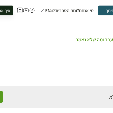
מי אנחנו?
חנות הספרים
בלוג
EN
איך אפ
ינוך
להזמין סי
להירשם ל
להירשם ל
עבר ומה שלא נאמר
לקנות ספ
לבקר בספ
לתאם ביק
א