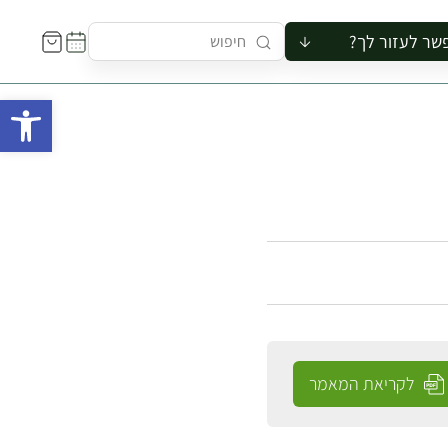
שר לעזור לך?
ור לקבוצה
פתח 
סיור
קורס
ר
רייה
ור בצריף
לקריאת המאמר