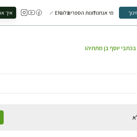
מי אנחנו?
חנות הספרים
בלוג
EN
איך אפ
ינוך
להזמין סי
להירשם ל
להירשם ל
בכתבי יוסף בן מתתיהו
לקנות ספ
לבקר בספ
לתאם ביק
א