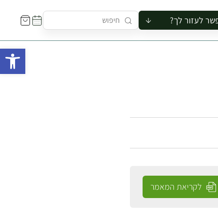
שר לעזור לך?
ור לקבוצה
פתח 
סיור
קורס
ר
רייה
ור בצריף
לקריאת המאמר