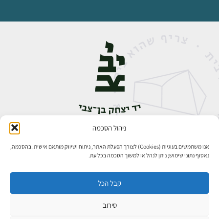
ניהול הסכמה
אבן גבירול 14, רחביה, ירושלים
טלפון:
02-5398888
אנו משתמשים בעוגיות (Cookies) לצורך הפעלת האתר, ניתוח ושיווק מותאם אישית. בהסכמה,
נאסוף נתוני שימוש; ניתן לנהל או למשוך הסכמה בכל עת.
קבל הכל
סירוב
כל הזכויות שמורות ליד יצחק בן־צבי ירושלים ©