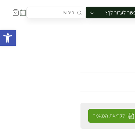
שר לעזור לך?
ור לקבוצה
פתח 
סיור
קורס
ר
רייה
ור בצריף
לקריאת המאמר