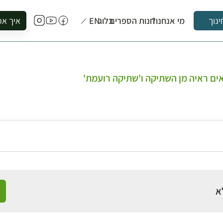
מי אנחנו?
חנות הספרים
בלוג
EN
איך אפ
ינוך
להזמין סי
להירשם ל
להירשם ל
ים ראיה מן השתיקה ו'שתיקה רועמת'
לקנות ספ
לבקר בספ
לתאם ביק
א