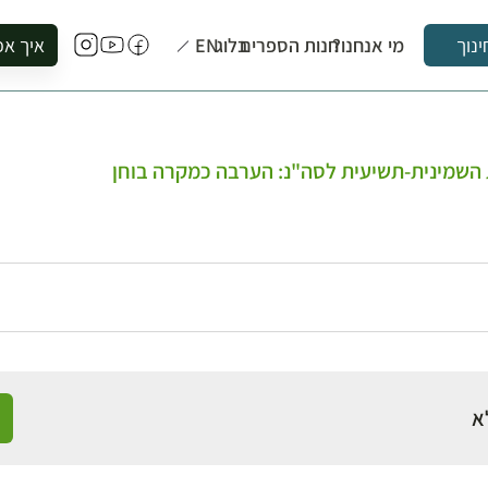
מי אנחנו?
חנות הספרים
בלוג
EN
איך אפ
ינוך
להזמין סי
להירשם ל
להירשם ל
 השמינית-תשיעית לסה"נ: הערבה כמקרה בוחן
לקנות ספ
לבקר בספ
לתאם ביק
א