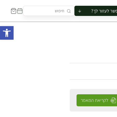
שר לעזור לך?
ור לקבוצה
פתח 
סיור
קורס
ר
רייה
ור בצריף
לקריאת המאמר