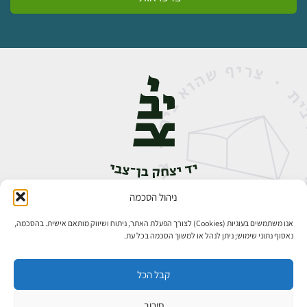
ניהול הסכמה
אבן גבירול 14, רחביה, ירושלים
טלפון:
02-5398888
אנו משתמשים בעוגיות (Cookies) לצורך הפעלת האתר, ניתוח ושיווק מותאם אישית. בהסכמה,
נאסוף נתוני שימוש; ניתן לנהל או למשוך הסכמה בכל עת.
קבל הכל
סירוב