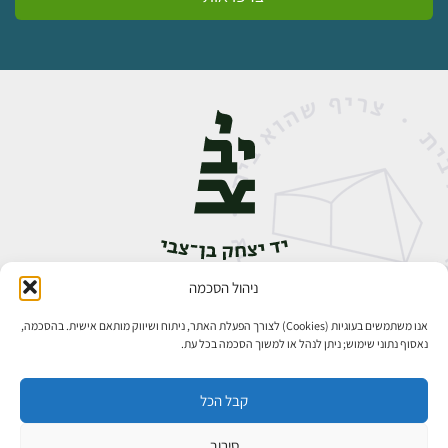
ניהול הסכמה
אבן גבירול 14, רחביה, ירושלים
טלפון:
02-5398888
אנו משתמשים בעוגיות (Cookies) לצורך הפעלת האתר, ניתוח ושיווק מותאם אישית. בהסכמה,
נאסוף נתוני שימוש; ניתן לנהל או למשוך הסכמה בכל עת.
קבל הכל
סירוב