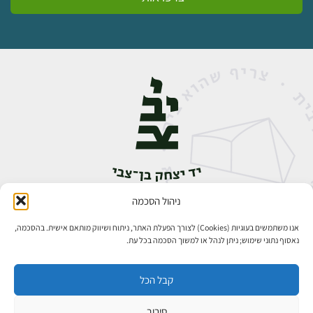
ניהול הסכמה
אבן גבירול 14, רחביה, ירושלים
טלפון:
02-5398888
אנו משתמשים בעוגיות (Cookies) לצורך הפעלת האתר, ניתוח ושיווק מותאם אישית. בהסכמה,
נאסוף נתוני שימוש; ניתן לנהל או למשוך הסכמה בכל עת.
קבל הכל
סירוב