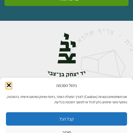
ניהול הסכמה
אבן גבירול 14, רחביה, ירושלים
טלפון:
02-5398888
אנו משתמשים בעוגיות (Cookies) לצורך הפעלת האתר, ניתוח ושיווק מותאם אישית. בהסכמה,
נאסוף נתוני שימוש; ניתן לנהל או למשוך הסכמה בכל עת.
קבל הכל
סירוב