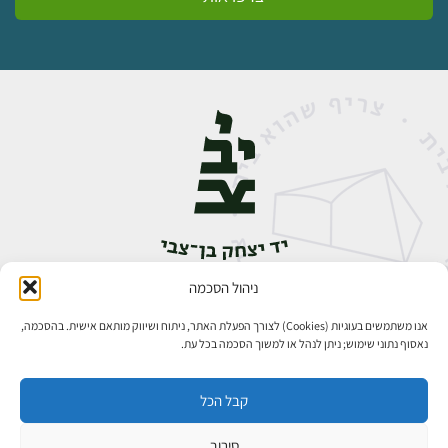
ניהול הסכמה
אבן גבירול 14, רחביה, ירושלים
טלפון:
02-5398888
אנו משתמשים בעוגיות (Cookies) לצורך הפעלת האתר, ניתוח ושיווק מותאם אישית. בהסכמה,
נאסוף נתוני שימוש; ניתן לנהל או למשוך הסכמה בכל עת.
קבל הכל
סירוב