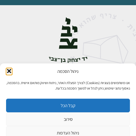
ניהול הסכמה
אבן גבירול 14, רחביה, ירושלים
טלפון:
02-5398888
אנו משתמשים בעוגיות (Cookies) לצורך הפעלת האתר, ניתוח ושיווק מותאם אישית. בהסכמה,
נאסוף נתוני שימוש; ניתן לנהל או למשוך הסכמה בכל עת.
קבל הכל
סירוב
כל הזכויות שמורות ליד יצחק בן־צבי ירושלים ©
פיתוח אתרים
ניהול העדפות