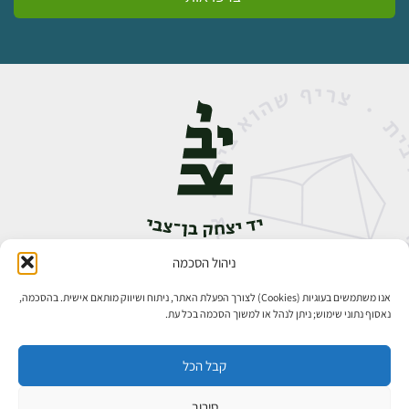
ניהול הסכמה
אבן גבירול 14, רחביה, ירושלים
טלפון:
02-5398888
אנו משתמשים בעוגיות (Cookies) לצורך הפעלת האתר, ניתוח ושיווק מותאם אישית. בהסכמה,
נאסוף נתוני שימוש; ניתן לנהל או למשוך הסכמה בכל עת.
קבל הכל
סירוב