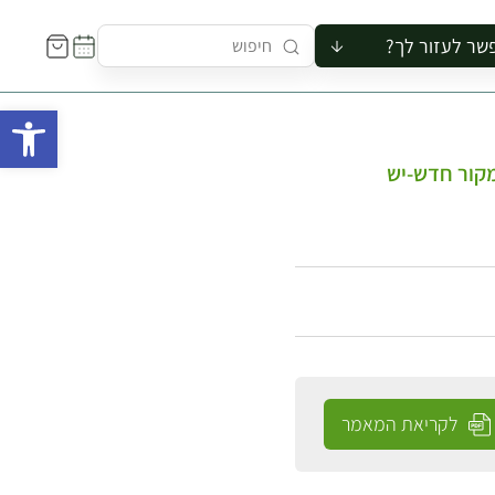
שר לעזור לך?
ור לקבוצה
פתח 
סיור
קורס
קור חדש-יש
ר
רייה
ור בצריף
לקריאת המאמר