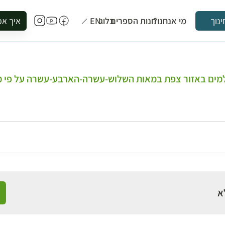
מי אנחנו?
חנות הספרים
בלוג
EN
איך אפ
ינוך
להזמין סי
להירשם ל
להירשם ל
למים באזור צפת במאות השלוש-עשרה-הארבע-עשרה על פי מ
לקנות ספ
לבקר בספ
לתאם ביק
א