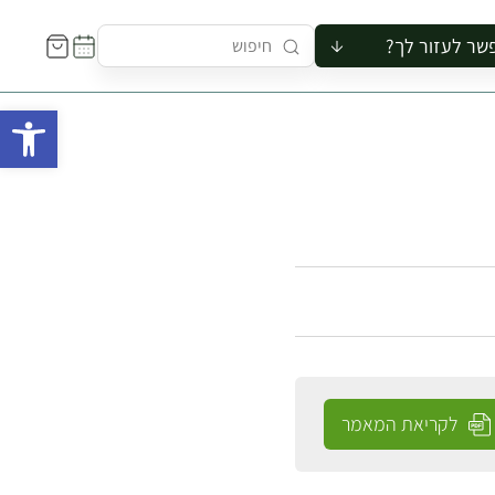
שר לעזור לך?
ור לקבוצה
פתח 
סיור
קורס
ר
רייה
ור בצריף
לקריאת המאמר