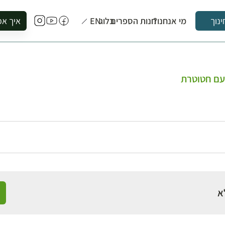
מי אנחנו?
חנות הספרים
בלוג
EN
איך אפ
ינוך
להזמין סי
להירשם ל
להירשם ל
עם חטוטרת
לקנות ספ
לבקר בספ
לתאם ביק
א