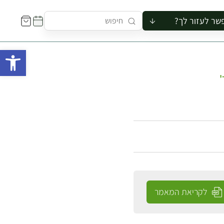
שר לעזור לך?
ור לקבוצה
פתח 
סיור
קורס
'
ר
רייה
ור בצריף
לקריאת המאמר