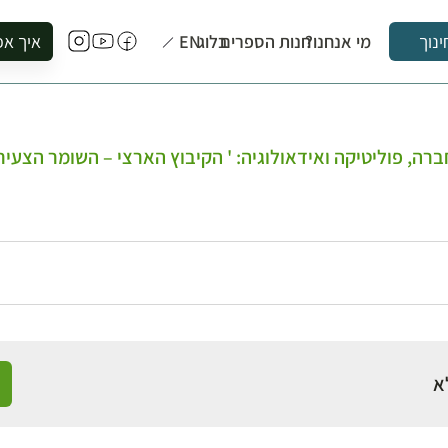
מי אנחנו?
חנות הספרים
בלוג
EN
איך אפ
ינוך
להזמין סי
להירשם ל
להירשם ל
ברה, פוליטיקה ואידאולוגיה: ' הקיבוץ הארצי – השומר הצעיר
לקנות ספ
לבקר בספ
לתאם ביק
א