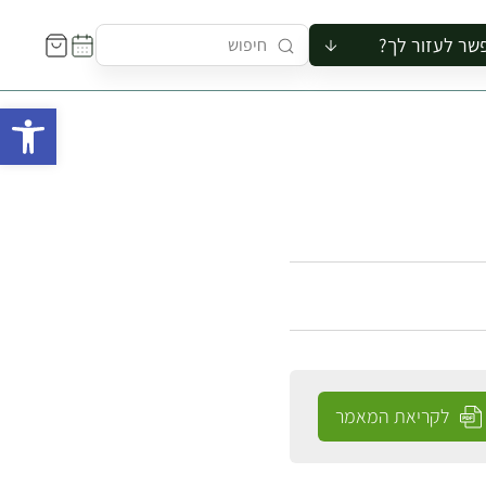
שר לעזור לך?
ור לקבוצה
פתח 
סיור
קורס
ר
רייה
ור בצריף
לקריאת המאמר