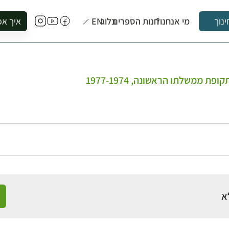
מי אנחנו?
חנות הספרים
בלוג
EN
איך אפ
ינוך
להזמין סי
להירשם ל
להירשם ל
ת ממשלתו הראשונה, 1977-1974
לקנות ספ
לבקר בספ
לתאם ביק
א