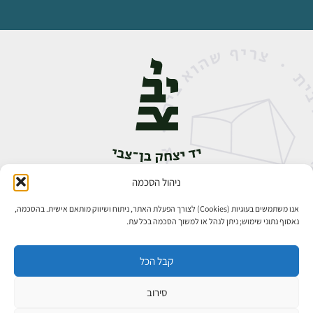
ניהול הסכמה
אבן גבירול 14, רחביה, ירושלים
טלפון:
02-5398888
אנו משתמשים בעוגיות (Cookies) לצורך הפעלת האתר, ניתוח ושיווק מותאם אישית. בהסכמה,
נאסוף נתוני שימוש; ניתן לנהל או למשוך הסכמה בכל עת.
קבל הכל
סירוב
כל הזכויות שמורות ליד יצחק בן־צבי ירושלים ©