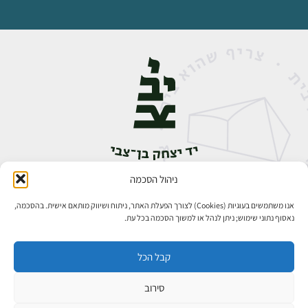
ניהול הסכמה
אבן גבירול 14, רחביה, ירושלים
טלפון:
02-5398888
אנו משתמשים בעוגיות (Cookies) לצורך הפעלת האתר, ניתוח ושיווק מותאם אישית. בהסכמה,
נאסוף נתוני שימוש; ניתן לנהל או למשוך הסכמה בכל עת.
קבל הכל
סירוב
כל הזכויות שמורות ליד יצחק בן־צבי ירושלים ©