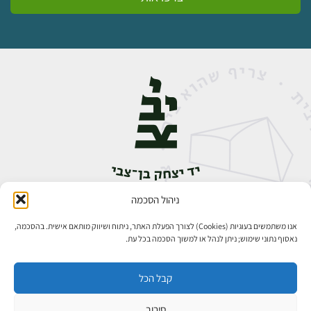
ניהול הסכמה
אבן גבירול 14, רחביה, ירושלים
טלפון:
02-5398888
אנו משתמשים בעוגיות (Cookies) לצורך הפעלת האתר, ניתוח ושיווק מותאם אישית. בהסכמה,
נאסוף נתוני שימוש; ניתן לנהל או למשוך הסכמה בכל עת.
קבל הכל
סירוב