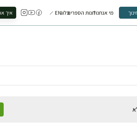
מי אנחנו?
חנות הספרים
בלוג
EN
איך אפ
ינוך
להזמין סי
להירשם ל
להירשם ל
לקנות ספ
לבקר בספ
לתאם ביק
א