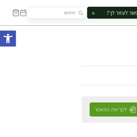
שר לעזור לך?
ור לקבוצה
פתח 
סיור
קורס
ר
רייה
ור בצריף
לקריאת המאמר