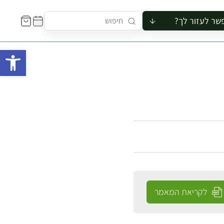
שר לעזור לך?
ור לקבוצה
פתח 
סיור
קורס
ר
רייה
ור בצריף
לקריאת המאמר