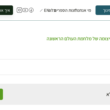
מי אנחנו?
חנות הספרים
בלוג
EN
איך אפ
ינוך
להזמין סי
להירשם ל
להירשם ל
עיצומה של מלחמת העולם הראשונה
לקנות ספ
לבקר בספ
לתאם ביק
א