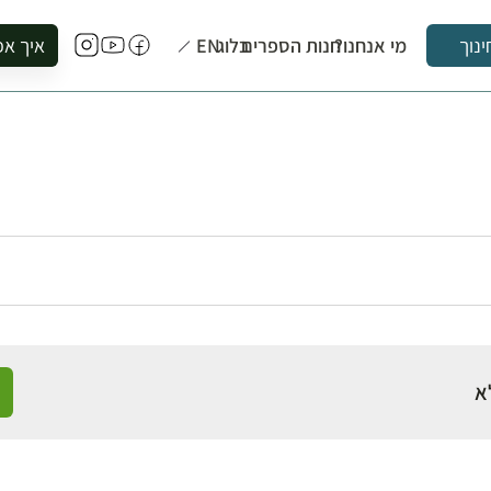
מי אנחנו?
חנות הספרים
בלוג
EN
איך אפ
ינוך
להזמין סי
להירשם ל
להירשם ל
לקנות ספ
לבקר בספ
לתאם ביק
א