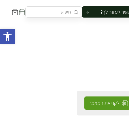
שר לעזור לך?
ור לקבוצה
פתח 
סיור
קורס
ר
רייה
ור בצריף
לקריאת המאמר