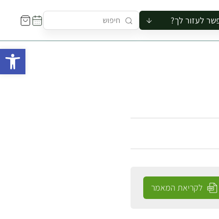
שר לעזור לך?
ור לקבוצה
פתח 
סיור
קורס
ר
רייה
ור בצריף
לקריאת המאמר