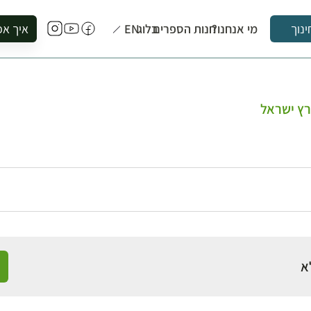
מי אנחנו?
חנות הספרים
בלוג
EN
איך אפ
ינוך
להזמין סי
להירשם ל
להירשם ל
רץ ישראל
לקנות ספ
לבקר בספ
לתאם ביק
א