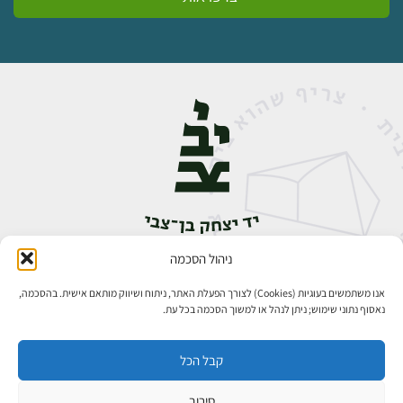
ניהול הסכמה
אבן גבירול 14, רחביה, ירושלים
טלפון:
02-5398888
אנו משתמשים בעוגיות (Cookies) לצורך הפעלת האתר, ניתוח ושיווק מותאם אישית. בהסכמה,
נאסוף נתוני שימוש; ניתן לנהל או למשוך הסכמה בכל עת.
קבל הכל
סירוב