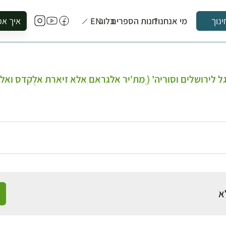
מי אנחנו?
חנות הספרים
בלוג
EN
איך אפ
ינוך
להזמין סי
להירשם ל
להירשם ל
לירושלים וסוריה' ( ֻמת'יר אלֿגראם ִאלא זיארת אלֻקדס וא
לקנות ספ
לבקר בספ
לתאם ביק
א