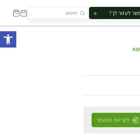
שר לעזור לך?
ור לקבוצה
פתח 
סיור
קורס
לשא
ר
רייה
ור בצריף
לקריאת המאמר