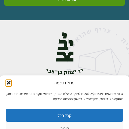
ניהול הסכמה
אבן גבירול 14, רחביה, ירושלים
טלפון:
02-5398888
אנו משתמשים בעוגיות (Cookies) לצורך הפעלת האתר, ניתוח ושיווק מותאם אישית. בהסכמה,
נאסוף נתוני שימוש; ניתן לנהל או למשוך הסכמה בכל עת.
קבל הכל
סירוב