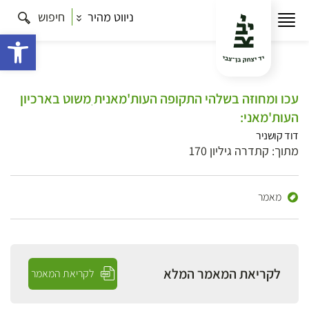
ניווט מהיר
חיפוש
פתח 
עכו ומחוזּה בשלהי התקופה העות'מאנית ִמשוט בארכיון
העות'מאני:
דוד קושניר
מתוך: קתדרה גיליון 170
מאמר
לקריאת המאמר המלא
לקריאת המאמר