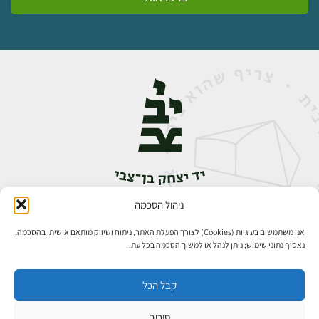
ניהול הסכמה
אבן גבירול 14, רחביה, ירושלים
טלפון:
02-5398888
אנו משתמשים בעוגיות (Cookies) לצורך הפעלת האתר, ניתוח ושיווק מותאם אישית. בהסכמה,
נאסוף נתוני שימוש; ניתן לנהל או למשוך הסכמה בכל עת.
קבל הכל
סירוב