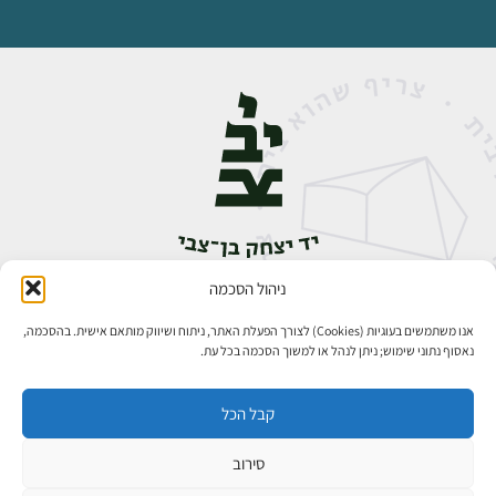
ניהול הסכמה
אבן גבירול 14, רחביה, ירושלים
טלפון:
02-5398888
אנו משתמשים בעוגיות (Cookies) לצורך הפעלת האתר, ניתוח ושיווק מותאם אישית. בהסכמה,
נאסוף נתוני שימוש; ניתן לנהל או למשוך הסכמה בכל עת.
קבל הכל
סירוב
כל הזכויות שמורות ליד יצחק בן־צבי ירושלים ©