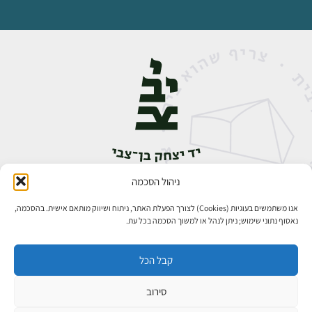
ניהול הסכמה
אבן גבירול 14, רחביה, ירושלים
טלפון:
02-5398888
אנו משתמשים בעוגיות (Cookies) לצורך הפעלת האתר, ניתוח ושיווק מותאם אישית. בהסכמה,
נאסוף נתוני שימוש; ניתן לנהל או למשוך הסכמה בכל עת.
קבל הכל
סירוב
כל הזכויות שמורות ליד יצחק בן־צבי ירושלים ©