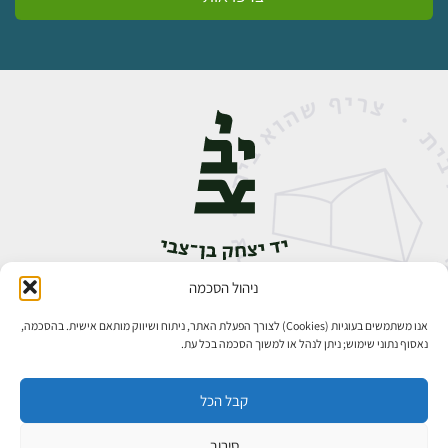
ניהול הסכמה
אבן גבירול 14, רחביה, ירושלים
טלפון:
02-5398888
אנו משתמשים בעוגיות (Cookies) לצורך הפעלת האתר, ניתוח ושיווק מותאם אישית. בהסכמה,
נאסוף נתוני שימוש; ניתן לנהל או למשוך הסכמה בכל עת.
קבל הכל
סירוב