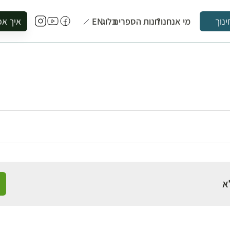
מי אנחנו?
חנות הספרים
בלוג
EN
איך אפ
ינוך
להזמין סי
להירשם ל
להירשם ל
לקנות ספ
לבקר בספ
לתאם ביק
א