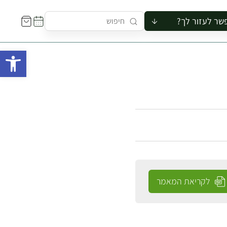
שר לעזור לך?
ור לקבוצה
פתח 
סיור
קורס
ר
רייה
ור בצריף
לקריאת המאמר