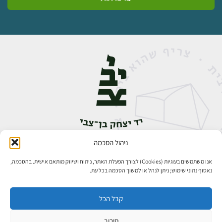
ניהול הסכמה
אבן גבירול 14, רחביה, ירושלים
טלפון:
02-5398888
אנו משתמשים בעוגיות (Cookies) לצורך הפעלת האתר, ניתוח ושיווק מותאם אישית. בהסכמה,
נאסוף נתוני שימוש; ניתן לנהל או למשוך הסכמה בכל עת.
קבל הכל
סירוב