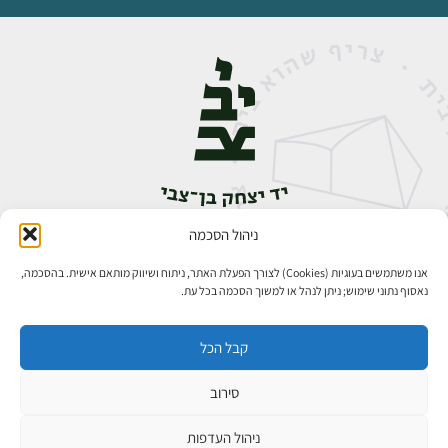
ניהול הסכמה
אבן גבירול 14, רחביה, ירושלים
טלפון:
02-5398888
אנו משתמשים בעוגיות (Cookies) לצורך הפעלת האתר, ניתוח ושיווק מותאם אישית. בהסכמה,
נאסוף נתוני שימוש; ניתן לנהל או למשוך הסכמה בכל עת.
קבל הכל
סירוב
כל הזכויות שמורות ליד יצחק בן־צבי ירושלים ©
פיתוח אתרים
ניהול העדפות