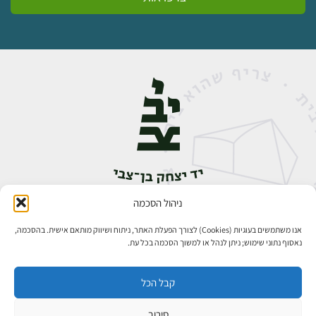
ניהול הסכמה
אבן גבירול 14, רחביה, ירושלים
טלפון:
02-5398888
אנו משתמשים בעוגיות (Cookies) לצורך הפעלת האתר, ניתוח ושיווק מותאם אישית. בהסכמה,
נאסוף נתוני שימוש; ניתן לנהל או למשוך הסכמה בכל עת.
קבל הכל
סירוב